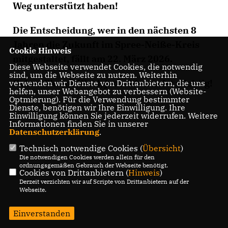
Weg unterstützt haben!
Die Entscheidung, wer in den nächsten 8
Jahren die Zukunft im Spree-Neiße-Kreis
Cookie Hinweis
mitgestaltet, fällt am 22. März 2026.
Diese Webseite verwendet Cookies, die notwendig
sind, um die Webseite zu nutzen. Weiterhin
Gehen Sie zur Wahl, jede Stimme ist wichtig!
verwenden wir Dienste von Drittanbietern, die uns
helfen, unser Webangebot zu verbessern (Website-
Optmierung). Für die Verwendung bestimmter
Dienste, benötigen wir Ihre Einwilligung. Ihre
Einwilligung können Sie jederzeit widerrufen. Weitere
Informationen finden Sie in unserer
Datenschutzerklärung
.
Technisch notwendige Cookies (
Übersicht
)
Die notwendigen Cookies werden allein für den
ordnungsgemäßen Gebrauch der Webseite benötigt.
Cookies von Drittanbietern (
Hinweis
)
Derzeit verzichten wir auf Scripte von Drittanbietern auf der
Webseite.
Einverstanden